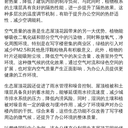
射热量，降低了建筑内部的制冷负荷。与此同时，植物根系
的土壤层具有良好的隔热性能，进一步提升了隔热效果。这
种多层次的温度调节机制，有助于提升办公空间的热舒适
性，减少空调能耗。
空气质量的改善是生态屋顶花园带来的另一大优势。植物能
够吸收二氧化碳和部分空气中的污染物，同时释放氧气，净
化周围环境。特别是在写字楼密集的商业区，绿植的引入对
减少PM2.5和其他悬浮颗粒物具有积极意义。此外，植物的
叶片还能吸附尘埃，降低空气中的灰尘含量，改善室外空气
环境。这种微气候的优化效果，通过空气对流和绿色空间的
扩展，也对室内空气质量产生正面影响，为办公人员提供更
健康的工作环境。
生态屋顶花园还促进了雨水管理和噪音控制。屋顶植被和土
壤层具备良好的蓄水能力，能够延缓雨水径流速度，减少城
市排水系统的压力，降低内涝风险。同时，湿润的土壤和植
被对噪音有一定的吸收与缓冲作用，减少了环境噪声对办公
楼内部的干扰。综合来看，这些生态功能不仅改善了写字楼
周边的微气候，还提升了办公环境的整体质量。