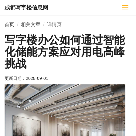
成都写字楼信息网
切
换
导
首页
相关文章
详情页
航
写字楼办公如何通过智能
化储能方案应对用电高峰
挑战
更新日期：
2025-09-01