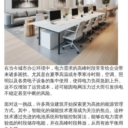
在当今城市办公环境中，电力需求的高峰时段常常给企业带
来诸多困扰。尤其是在夏季高温或冬季寒冷时期，空调、照
明以及各类电子设备的集中使用，使得电力负荷急剧上升。
这不仅增加了运营成本，还可能因电网压力过大而引发供电
不稳定甚至中断的风险。
面对这一挑战，许多商业建筑开始探索更为高效的能源管理
方式。其中，智能化的储能技术逐渐成为关注的焦点。这种
技术通过先进的电池系统和智能控制算法，能够在电力需求
较低的时段储存电能，并在高峰时段释放，从而有效平衡用