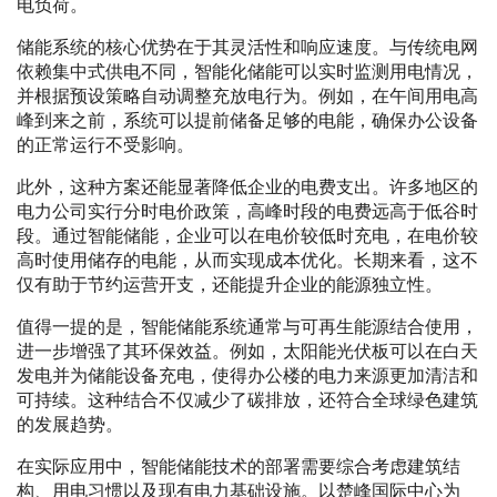
电负荷。
储能系统的核心优势在于其灵活性和响应速度。与传统电网
依赖集中式供电不同，智能化储能可以实时监测用电情况，
并根据预设策略自动调整充放电行为。例如，在午间用电高
峰到来之前，系统可以提前储备足够的电能，确保办公设备
的正常运行不受影响。
此外，这种方案还能显著降低企业的电费支出。许多地区的
电力公司实行分时电价政策，高峰时段的电费远高于低谷时
段。通过智能储能，企业可以在电价较低时充电，在电价较
高时使用储存的电能，从而实现成本优化。长期来看，这不
仅有助于节约运营开支，还能提升企业的能源独立性。
值得一提的是，智能储能系统通常与可再生能源结合使用，
进一步增强了其环保效益。例如，太阳能光伏板可以在白天
发电并为储能设备充电，使得办公楼的电力来源更加清洁和
可持续。这种结合不仅减少了碳排放，还符合全球绿色建筑
的发展趋势。
在实际应用中，智能储能技术的部署需要综合考虑建筑结
构、用电习惯以及现有电力基础设施。以楚峰国际中心为