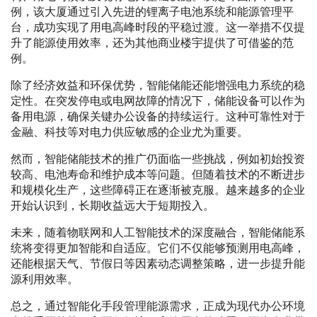
例，该大厦通过引入先进的锂离子电池系统和能源管理平
台，成功实现了用电高峰时段的平稳过渡。这一举措不仅提
升了能源使用效率，还为其他商业楼宇提供了可借鉴的范
例。
除了经济效益和环保优势，智能储能还能增强电力系统的稳
定性。在突发停电或电网故障的情况下，储能设备可以作为
备用电源，确保关键办公设备的持续运行。这种可靠性对于
金融、科技等对电力供应敏感的企业尤为重要。
然而，智能储能技术的推广仍面临一些挑战，例如初始投资
较高、电池寿命和维护成本等问题。但随着技术的不断进步
和规模化生产，这些障碍正在逐渐被克服。越来越多的企业
开始认识到，长期收益远大于短期投入。
未来，随着物联网和人工智能技术的深度融合，智能储能系
统将变得更加智能和自适应。它们不仅能够预测用电高峰，
还能根据天气、节假日等因素动态调整策略，进一步提升能
源利用效率。
总之，通过智能化手段管理能源需求，正成为现代办公环境